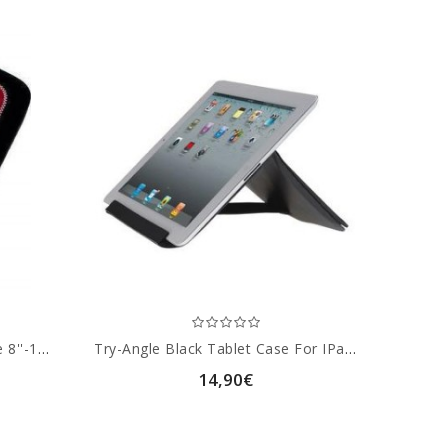
Table - Notebook Sleeve Case 8''-11.6'' Red
Try-Angle Black Tablet Case For IPad 2 And Samsung Tab 10.1''
14,90€