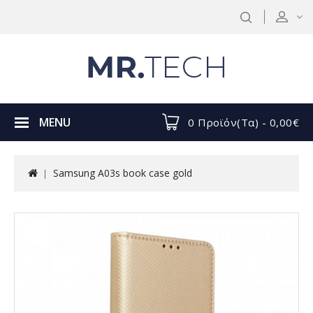
MENU
0 Προϊόν(τα) - 0,00€
Samsung A03s book case gold