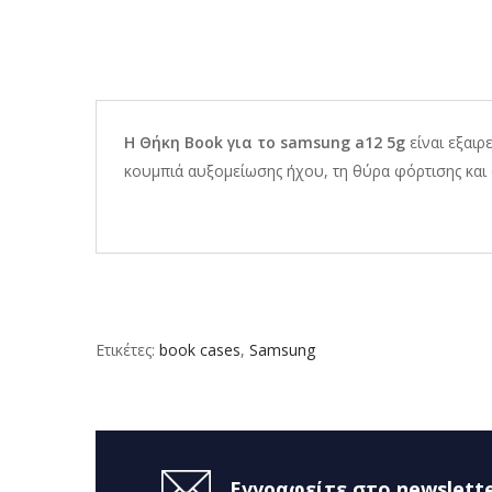
Η Θήκη Book για το samsung a12 5g
είναι εξαι
κουμπιά αυξομείωσης ήχου, τη θύρα φόρτισης και α
Ετικέτες:
book cases
,
Samsung
Εγγραφείτε στο newslette