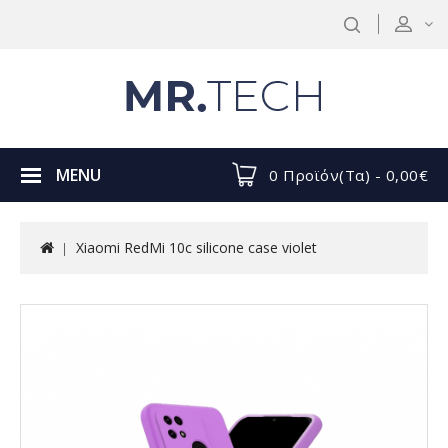
MENU
0 Προϊόν(τα) - 0,00€
Xiaomi RedMi 10c silicone case violet