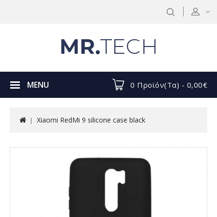
MENU
0 Προϊόν(τα) - 0,00€
Xiaomi RedMi 9 silicone case black