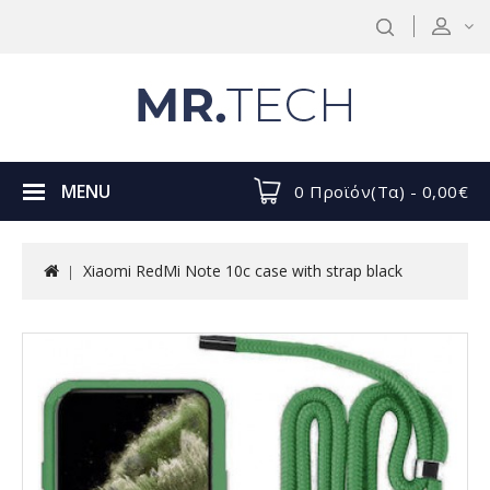
MENU
0 Προϊόν(τα) - 0,00€
Xiaomi RedMi Note 10c case with strap black