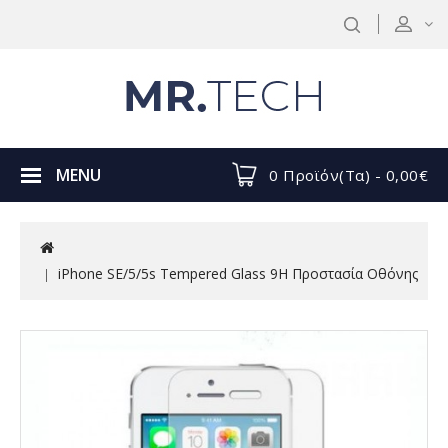
MENU
0 Προϊόν(τα) - 0,00€
iPhone SE/5/5s Tempered Glass 9H Προστασία Οθόνης